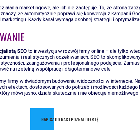
ziałania marketingowe, ale ich nie zastępuje. To, że strona zaczy
 znaczy, że automatycznie poprawi się konwersja z kampanii Goo
marketingu. Każdy kanał wymaga osobnej strategii i optymalizac
WANIE
cjalistą SEO
to inwestycja w rozwój firmy online – ale tylko wted
umieniu i realistycznych oczekiwaniach. SEO to skomplikowany
styczności, zaangażowania i profesjonalnego podejścia. Zamia
awić na rzetelną współpracę i długoterminowe cele.
amy firmy w świadomym budowaniu widoczności w internecie. N
nych efektach, dostosowanych do potrzeb i możliwości każdego kl
który mówi jasno, działa skutecznie i nie obiecuje niemożliwego
NAPISZ DO NAS I POZNAJ OFERTĘ