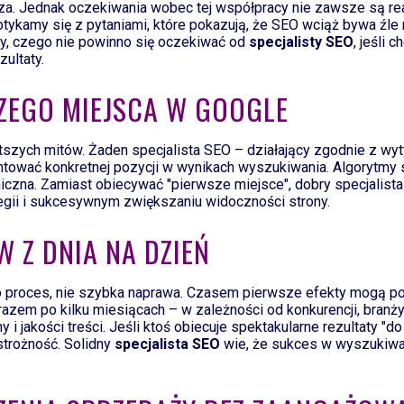
sza. Jednak oczekiwania wobec tej współpracy nie zawsze są re
otykamy się z pytaniami, które pokazują, że SEO wciąż bywa źle
my, czego nie powinno się oczekiwać od
specjalisty SEO
, jeśli 
zultaty.
SZEGO MIEJSCA W GOOGLE
stszych mitów. Żaden specjalista SEO – działający zgodnie z w
tować konkretnej pozycji w wynikach wyszukiwania. Algorytmy 
czna. Zamiast obiecywać "pierwsze miejsce", dobry specjalista 
tegii i sukcesywnym zwiększaniu widoczności strony.
W Z DNIA NA DZIEŃ
 proces, nie szybka naprawa. Czasem pierwsze efekty mogą poj
razem po kilku miesiącach – w zależności od konkurencji, branży
 i jakości treści. Jeśli ktoś obiecuje spektakularne rezultaty "do
trożność. Solidny
specjalista SEO
wie, że sukces w wyszukiwar