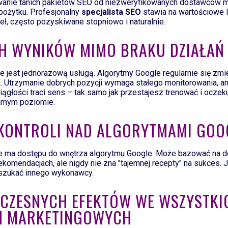
owanie tanich pakietów SEO od niezweryfikowanych dostawców 
 pożytku. Profesjonalny
specjalista SEO
stawia na wartościowe l
ł, często pozyskiwane stopniowo i naturalnie.
CH WYNIKÓW MIMO BRAKU DZIAŁAŃ
 jest jednorazową usługą. Algorytmy Google regularnie się zmie
i. Utrzymanie dobrych pozycji wymaga stałego monitorowania, anal
iągłości traci sens – tak samo jak przestajesz trenować i oczek
samym poziomie.
J KONTROLI NAD ALGORYTMAMI GOO
ie ma dostępu do wnętrza algorytmu Google. Może bazować na d
rekomendacjach, ale nigdy nie zna "tajemnej recepty" na sukces. J
poszukać innego wykonawcy.
CZESNYCH EFEKTÓW WE WSZYSTKI
H MARKETINGOWYCH