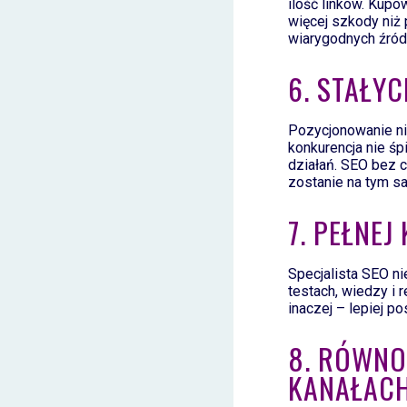
ilość linków. Kup
więcej szkody niż
wiarygodnych źróde
6. STAŁY
Pozycjonowanie nie
konkurencja nie śp
działań. SEO bez c
zostanie na tym 
7. PEŁNE
Specjalista SEO n
testach, wiedzy i 
inaczej – lepiej 
8. RÓWNO
KANAŁAC