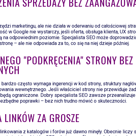
SZENIA SPRZEDAŻY BEZ ZAANGAŻOW
zędzi marketingu, ale nie działa w oderwaniu od całościowej stra
ść w Google nie wystarczy, jeśli oferta, obsługa klienta, UX str
ą na odpowiednim poziomie. Specjalista SEO może doprowadzić
tronę – ale nie odpowiada za to, co się na niej dzieje później.
ZNEGO "PODKRĘCENIA" STRONY BEZ
NYCH
 bardzo często wymaga ingerencji w kod strony, struktury nagłó
owania wewnętrznego. Jeśli właściciel strony nie przewiduje ża
 będą ograniczone. Dobry specjalista SEO zawsze przeanalizuje
niezbędne poprawki – bez nich trudno mówić o skuteczności.
CA LINKÓW ZA GROSZE
kowania z katalogów i forów już dawno minęły. Obecnie liczy si