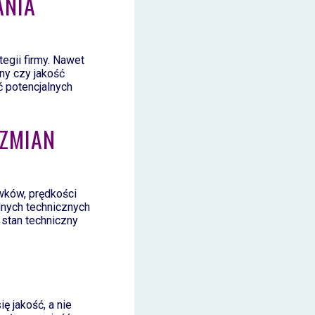
ANIA
tegii firmy. Nawet
ony czy jakość
 potencjalnych
 ZMIAN
wków, prędkości
dnych technicznych
 stan techniczny
ę jakość, a nie