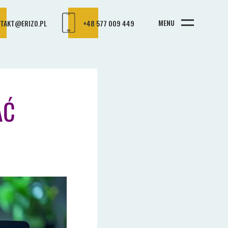
MENU
TAKT@ERIZO.PL
+48 577 009 449
AĆ