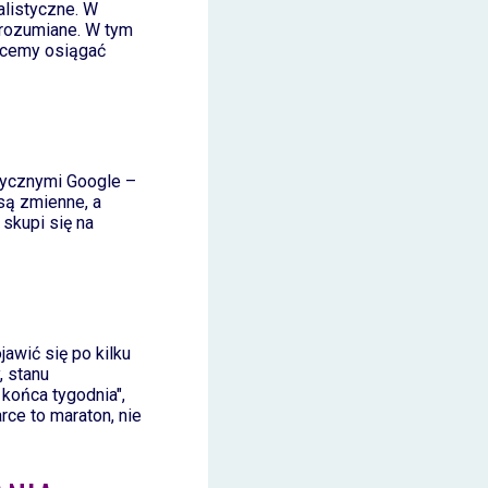
alistyczne. W
 rozumiane. W tym
chcemy osiągać
ytycznymi Google –
są zmienne, a
skupi się na
awić się po kilku
, stanu
 końca tygodnia",
ce to maraton, nie