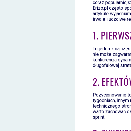
coraz popularniej
Erizo.pl często sp
artykule wyjaśnia
trwałe i uczciwe re
1. PIERW
To jeden z najczę
nie może zagwaran
konkurencja dynami
długofalowej stra
2. EFEKTÓ
Pozycjonowanie to
tygodniach, innym 
technicznego strony
warto zachować os
sprint.