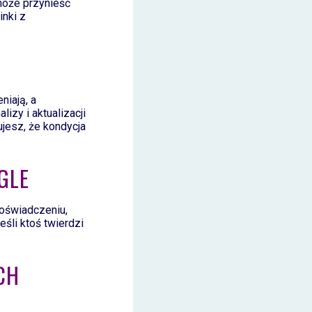
może przynieść
inki z
niają, a
izy i aktualizacji
ujesz, że kondycja
GLE
oświadczeniu,
eśli ktoś twierdzi
CH