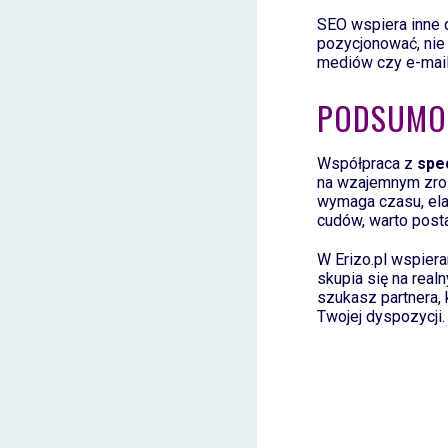
SEO wspiera inne d
pozycjonować, nie
mediów czy e-mail 
PODSUMO
Współpraca z
spe
na wzajemnym zroz
wymaga czasu, ela
cudów, warto post
W Erizo.pl wspier
skupia się na real
szukasz partnera, 
Twojej dyspozycji.