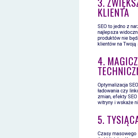
3. ZWIĘK
KLIENTA
SEO to jedno z nar
najlepsza widoczno
produktów nie będ
klientów na Twoją s
4. MAGIC
TECHNICZ
Optymalizacja SEO
ładowania czy link
zmian, efekty SEO
witryny i wskaże 
5. TYSIĄ
Czasy masowego lin