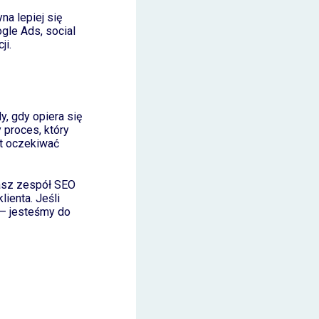
na lepiej się
gle Ads, social
ji.
y, gdy opiera się
 proces, który
st oczekiwać
asz zespół SEO
ienta. Jeśli
 – jesteśmy do