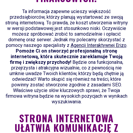
Ta informacja zapewne ucieszy większość
przedsiębiorców, którzy planują wystartować ze swoją
stroną internetową. To prawda, że koszt utworzenia witryny
w wersji podstawowej jest stosunkowo niski. Oczywiście
możesz spróbować zrobić to samodzielnie i opłacić
domenę oraz serwer. Jednak my polecamy skorzystać z
pomocy naszego specjalisty z
Agencji Interaktywnej Erizo
.
Pomoże Ci on
stworzyć profesjonalną stronę
internetową, która skutecznie zareklamuje Twoją
firmę i zwiększy przychody!
Będzie ona funkcjonalna,
przejrzysta i atrakcyjna wizualnie, co z pewnością nie
umknie uwadze Twoich klientów, którzy będą chętnie ją
odwiedzać! Warto skupić się również na treści, które
powinny zostać stworzone zgodnie z zasadami SEO.
Właściwe użycie słów kluczowych sprawi, że Twoja
firmowa witryna będzie na wysokich pozycjach w wynikach
wyszukiwania.
STRONA INTERNETOWA
UŁATWIA KOMUNIKACJĘ Z