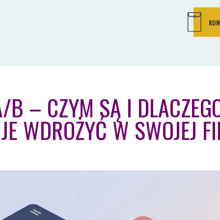
KON
A/B – CZYM SĄ I DLACZEG
JE WDROŻYĆ W SWOJEJ FI