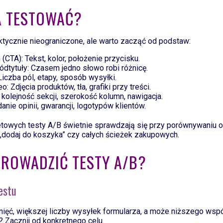
A TESTOWAĆ?
ktycznie nieograniczone, ale warto zacząć od podstaw:
n (CTA): Tekst, kolor, położenie przycisku.
ródtytuły: Czasem jedno słowo robi różnicę.
Liczba pól, etapy, sposób wysyłki.
o: Zdjęcia produktów, tła, grafiki przy treści.
 kolejność sekcji, szerokość kolumn, nawigacja.
anie opinii, gwarancji, logotypów klientów.
etowych testy A/B świetnie sprawdzają się przy porównywaniu 
 „dodaj do koszyka” czy całych ścieżek zakupowych.
PROWADZIĆ TESTY A/B?
testu
knięć, większej liczby wysyłek formularza, a może niższego wsp
 Zacznij od konkretnego celu.