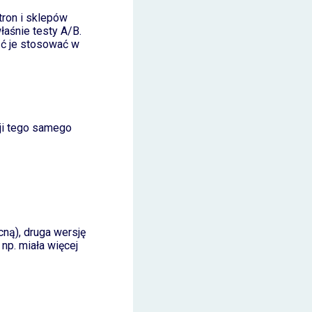
tron i sklepów
łaśnie testy A/B.
ąć je stosować w
ji tego samego
cną), druga wersję
 np. miała więcej