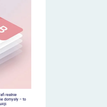
fi realnie
nie domysły – to
icji.