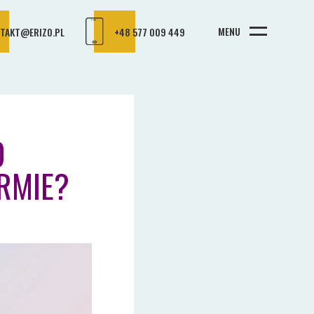
MENU
TAKT@ERIZO.PL
+48 577 009 449
O
RMIE?