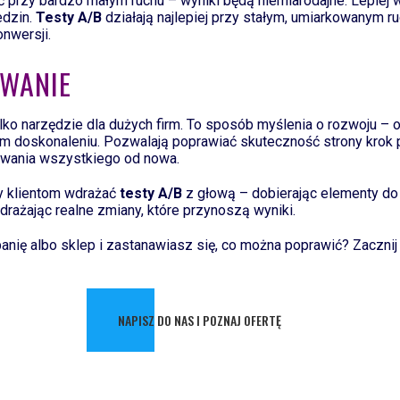
 przy bardzo małym ruchu – wyniki będą niemiarodajne. Lepiej 
edzin.
Testy A/B
działają najlepiej przy stałym, umiarkowanym ru
nwersji.
WANIE
ylko narzędzie dla dużych firm. To sposób myślenia o rozwoju – o
łym doskonaleniu. Pozwalają poprawiać skuteczność strony krok 
owania wszystkiego od nowa.
 klientom wdrażać
testy A/B
z głową – dobierając elementy do
wdrażając realne zmiany, które przynoszą wyniki.
anię albo sklep i zastanawiasz się, co można poprawić? Zacznij
NAPISZ DO NAS I POZNAJ OFERTĘ