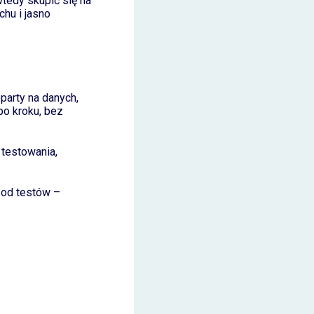
wtedy skupić się na
chu i jasno
party na danych,
po kroku, bez
 testowania,
 od testów –