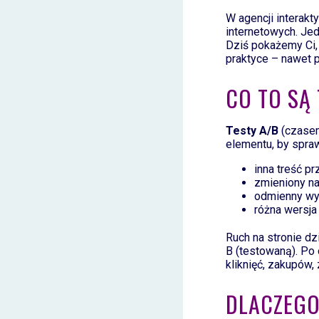
W agencji interakt
internetowych. Jed
Dziś pokażemy Ci, 
praktyce – nawet 
CO TO SĄ
Testy A/B
(czasem
elementu, by sprawd
inna treść pr
zmieniony na
odmienny wy
różna wersja
Ruch na stronie dz
B (testowaną). Po 
kliknięć, zakupów,
DLACZEGO