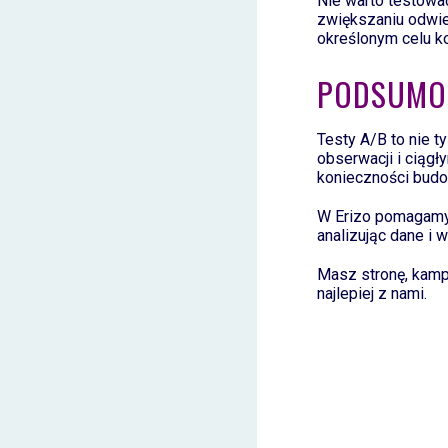
Nie warto testować
zwiększaniu odwi
określonym celu ko
PODSUMO
Testy A/B to nie t
obserwacji i ciąg
konieczności bud
W Erizo pomagamy
analizując dane i 
Masz stronę, kamp
najlepiej z nami.