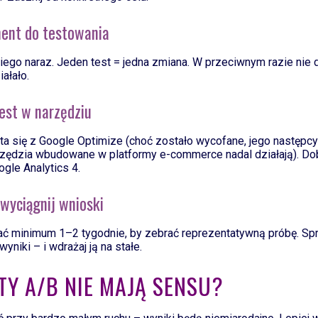
ment do testowania
iego naraz. Jeden test = jedna zmiana. W przeciwnym razie nie 
ałało.
test w narzędziu
ta się z Google Optimize (choć zostało wycofane, jego następcy
rzędzia wbudowane w platformy e-commerce nadal działają). Do
ogle Analytics 4.
 wyciągnij wnioski
ać minimum 1–2 tygodnie, by zebrać reprezentatywną próbę. Spr
yniki – i wdrażaj ją na stałe.
TY A/B NIE MAJĄ SENSU?