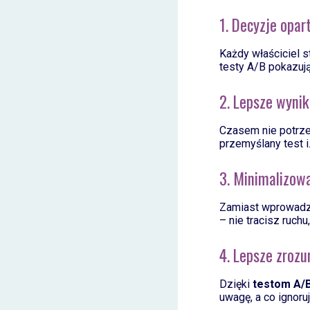
1. Decyzje opar
Każdy właściciel s
testy A/B pokazują
2. Lepsze wyni
Czasem nie potrze
przemyślany test i.
3. Minimalizow
Zamiast wprowadza
– nie tracisz ruchu
4. Lepsze zroz
Dzięki
testom A/
uwagę, a co ignoruj