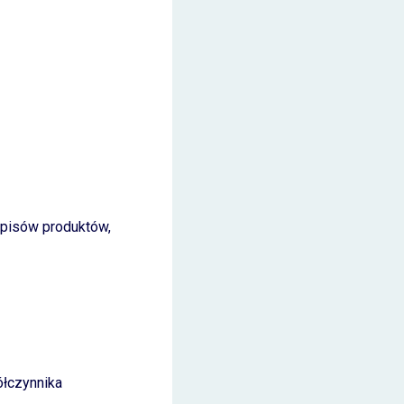
opisów produktów,
ółczynnika