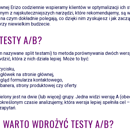
ywnej Erizo codziennie wspieramy klientów w optymalizacji ich s
nym z najskuteczniejszych narzędzi, które rekomendujemy, są w
na czym dokładnie polegają, co dzięki nim zyskujesz i jak zacz
przy niewielkim budżecie.
 TESTY A/B?
 nazywane split testami) to metoda porównywania dwóch wers
zić, która z nich działa lepiej. Może to być:
zycisku,
główek na stronie głównej,
gląd formularza kontaktowego,
 banera, strony produktowej czy oferty.
ielony jest na dwie (lub więcej) grupy. Jedna widzi wersję A (obe
określonym czasie analizujemy, która wersja lepiej spełniła cel –
 zapytań.
 WARTO WDROŻYĆ TESTY A/B?