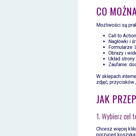
CO MOŻN
Możliwości są pra
Call to Actio
Nagłówki i ś
Formularze: 
Obrazy i wide
Układ strony:
Zaufanie: dod
W sklepach intern
zdjęć, przycisków
JAK PRZE
1. Wybierz cel 
Chcesz więcej kli
porzuceń koszyka?