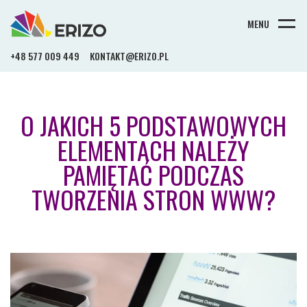
MENU
+48 577 009 449
KONTAKT@ERIZO.PL
O JAKICH 5 PODSTAWOWYCH
ELEMENTACH NALEŻY
PAMIĘTAĆ PODCZAS
TWORZENIA STRON WWW?