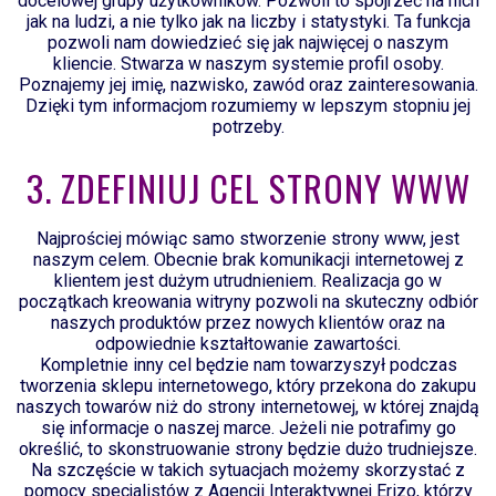
docelowej grupy użytkowników. Pozwoli to spojrzeć na nich
jak na ludzi, a nie tylko jak na liczby i statystyki. Ta funkcja
pozwoli nam dowiedzieć się jak najwięcej o naszym
kliencie. Stwarza w naszym systemie profil osoby.
Poznajemy jej imię, nazwisko, zawód oraz zainteresowania.
Dzięki tym informacjom rozumiemy w lepszym stopniu jej
potrzeby.
3. ZDEFINIUJ CEL STRONY WWW
Najprościej mówiąc samo stworzenie strony www, jest
naszym celem. Obecnie brak komunikacji internetowej z
klientem jest dużym utrudnieniem. Realizacja go w
początkach kreowania witryny pozwoli na skuteczny odbiór
naszych produktów przez nowych klientów oraz na
odpowiednie kształtowanie zawartości.
Kompletnie inny cel będzie nam towarzyszył podczas
tworzenia sklepu internetowego, który przekona do zakupu
naszych towarów niż do strony internetowej, w której znajdą
się informacje o naszej marce. Jeżeli nie potrafimy go
określić, to skonstruowanie strony będzie dużo trudniejsze.
Na szczęście w takich sytuacjach możemy skorzystać z
pomocy specjalistów z Agencji Interaktywnej Erizo, którzy